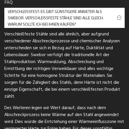
FAQ
VERSCHLEISSFEST: ES GIBT GÜNSTIGERE ANBIETER ALS
SWEBOR. VERSCHLEISSFESTE STÄHLE SIND ALLE GLEICH. W
ARUM SOLLTE ICH BEI IHNEN KAUFEN?
Verschleißfeste Stähle sind alle ähnlich, aber aufgrund
verschiedener Abschreckprozesse und chemischer Analysen
unterscheiden sie sich in Bezug auf Härte, Duktilität und
Lebensdauer. Swebor verfolgt die traditionelle Art der
Stahlproduktion. Warmwalzung, Abschreckung und
Ermittlung der richtigen Verweildauer sind alles wichtige
Schritte für eine homogene Struktur der Materialien. Sie
sorgen für die Zähigkeit des Stahls, denn Härte ist nicht die
einzige Eigenschaft, die bei einem verschleißfesten Produkt
zählt.
Des Weiteren legen wir Wert darauf, dass nach dem
Abschreckprozess keine Wärme auf den Stahl angewendet
wird. Dies würde die Entstehung einer Wärmeeinflusszone mit
verringerter Härte zur Folge haben. Für dieses sorgfältig